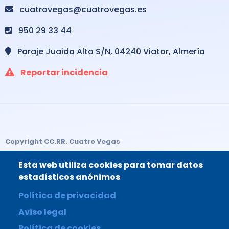
cuatrovegas@cuatrovegas.es
950 29 33 44
Paraje Juaida Alta S/N, 04240 Viator, Almería
Reportar incidencia
Copyright CC.RR. Cuatro Vegas
Aviso legal
Esta web utiliza cookies para tomar datos
Política de privacidad
estadísticos anónimos
Poítica de cookies
Política de privacidad
Configurar cookies
Aviso legal
Política de cookies