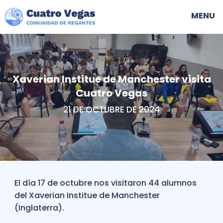
Skip
Naveg
MENU
to
princi
main
navigation
Xaverian Institue de Manchester visita
Cuatro Vegas
21 DE OCTUBRE DE 2024
El día 17 de octubre nos visitaron 44 alumnos
del Xaverian Institue de Manchester
(Inglaterra).